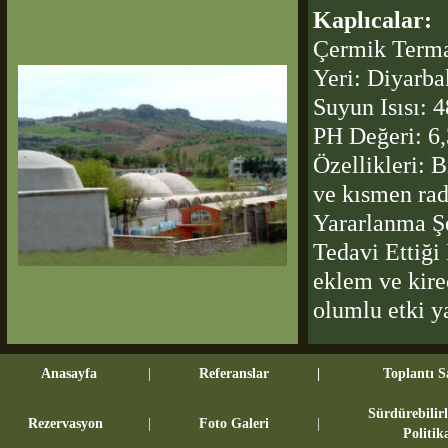
Kaplıcalar:
Çermik Terma
Yeri: Diyarba
Suyun Isısı: 
PH Değeri: 6,
Özellikleri: B
ve kısmen rady
Yararlanma Şe
Tedavi Ettiği
eklem ve kire
olumlu etki y
Anasayfa
|
Referanslar
|
Toplantı S
Sürdürebilir
Rezervasyon
|
Foto Galeri
|
Politik