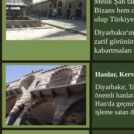
Melik Şah tar
Bizans hem d
olup Türkiye'
Diyarbakır'ı
zarif görünü
kabartmaları 
Hanlar, Ker
Diyarbakır, T
önemli hanlara
Han'da geçmiş
işleme satan 